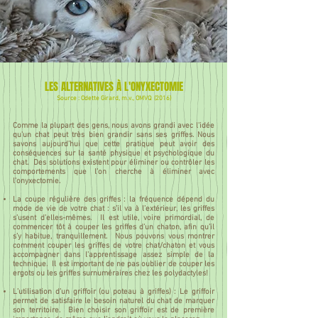
LES ALTERNATIVES À L'ONYXECTOMIE
Source : Odette Girard, m.v., OMVQ (2016)
Comme la plupart des gens, nous avons grandi avec l'idée
qu'un chat peut très bien grandir sans ses griffes.
Nous
savons aujourd’hui que cette pratique peut avoir des
conséquences sur la santé physique et psychologique du
chat. Des solutions existent pour éliminer ou contrôler les
comportements que l’on cherche à éliminer avec
l'onyxectomie.
La coupe régulière des griffes : la fréquence dépend du
mode de vie de votre chat : s’il va à l’extérieur, les griffes
s’usent d’elles-mêmes. Il est utile, voire primordial, de
commencer tôt à couper les griffes d’un chaton, afin qu’il
s’y habitue, tranquillement. Nous pouvons vous montrer
comment couper les griffes de votre chat/chaton et vous
accompagner dans l’apprentissage assez simple de la
technique. Il est important de ne pas oublier de couper les
ergots ou les griffes surnuméraires chez les polydactyles!
L’utilisation d’un griffoir (ou poteau à griffes) : Le griffoir
permet de satisfaire le besoin naturel du chat de marquer
son territoire. Bien choisir son griffoir est de première