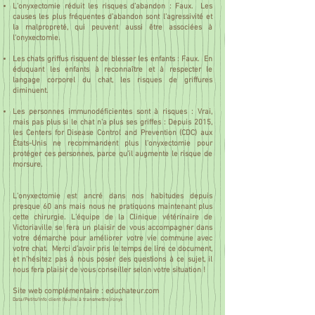
L'onyxectomie réduit les risques d’abandon : Faux. Les
causes les plus fréquentes d’abandon sont l’agressivité et
la malpropreté, qui peuvent aussi être associées à
l'onyxectomie.
Les chats griffus risquent de blesser les enfants : Faux. En
éduquant les enfants à reconnaître et à respecter le
langage corporel du chat, les risques de griffures
diminuent.
Les personnes immunodéficientes sont à risques : Vrai,
mais pas plus si le chat n'a plus ses griffes : Depuis 2015,
les Centers for Disease Control and Prevention (CDC) aux
États-Unis ne recommandent plus l'onyxectomie pour
protéger ces personnes, parce qu’il augmente le risque de
morsure.
L'onyxectomie est ancré dans nos habitudes depuis
presque 60 ans mais nous ne pratiquons maintenant plus
cette chirurgie. L'équipe de la Clinique vétérinaire de
Victoriaville se fera un plaisir de vous accompagner dans
votre démarche pour améliorer votre vie commune avec
votre chat. Merci d’avoir pris le temps de lire ce document,
et n’hésitez pas à nous poser des questions à ce sujet, il
nous fera plaisir de vous conseiller selon votre situation !
Site web complémentaire : educhateur.com
Data/Petits/Info client (feuille à transmettre)/onyx