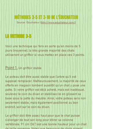
MÉTHODES 3-5 ET 3-10 DE L'ÉDUCHATEUR
Source: Éduchateur (
http://www.educhateur.com/)
LA METHODE 3-5
Voici une technique qui fera en sorte qu’en moins de 5
jours (moyenne), la très grande majorité des chats
utiliseront un griffoir si vous mettez en place ces 3 points.
Point 1.
Un griffoir stable
Le poteau doit être aussi stable que l’arbre qu’il est
supposé remplacer. Malheureusement, la majorité de ceux
offerts en magasin tombent aussitôt qu'un chat y pose une
patte. Si votre griffoir est déjà acheté, mais est inadéquat,
soulevez le coin du divan et stabilisez-le en glissant sa
base sous la patte du meuble. Ainsi, votre poteau sera non
seulement stable, mais également positionné au bon
endroit, soit sur le coin du divan.
Le griffoir doit être assez haut pour que le chat puisse
s’allonger de tout son long pour étirer sa colonne
vertébrale. 91 cm (36’’) est une bonne hauteur pour un chat
de taille moyenne. Notez que beaucoup de chats aiment