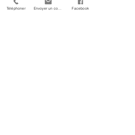
Téléphoner
Envoyer un courriel
Facebook
ARTICLE PRÉCÉDENT
ARTICLE SUIVANT
Un environnement
Le 1er rendez-vous pour
stimulant pour votre
votre chat
chat
RETOUR À NOS CONSEILS
RETOUR À "PLUS DE CONSEILS"