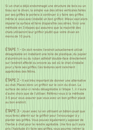
Si un chat a déjà endommagé une structure de bois ou un
tissu sur le divan, la simple vue des stries verticales faites
par ses griffes le portera à continuer à y faire ses griffes
même si vous avez installé un bon griffoir. Mieux vaut alors
réparer la surface et faire disparaître ces stries. Voici une
méthode en 3 étapes qui assurera que la majorité des
chats utiliseront leur griffoir plutôt que votre divan en
moins de 10 jours.
ÉTAPE 1 -
On doit rendre l’endroit actuellement utilisé
désagréable en installant une toile de plastique, du papier
d’aluminium ou du ruban adhésif double-face directement
sur l’endroit affecté ou encore au sol où le chat s’installe
pour y faire ses griffes. Ces textures sont rarement
appréciées des félins.
ÉTAPE 2 -
Il est très important de donner une alternative
au chat. Placez donc un griffoir sur le coin du divan. La
surface de celui-ci rendu désagréable à l’étape 1, il n’aura
d’autre choix que de l’utiliser. Référez-vous à la méthode
3-5 pour vous assurer que vous avez un bon griffoir placé
au bon endroit.
ÉTAPE 3 -
Jouer avec lui en utilisant un bâton-jouet que
vous ferez atterrir sur le griffoir pour l’encourager à y
planter ses griffes. Vous pouvez également y apposer de
l’herbe à chat pour le rendre agréable. Une fois qu’il aura
pris l’habitude d’y faire ses griffes, vous pourrez retirer la