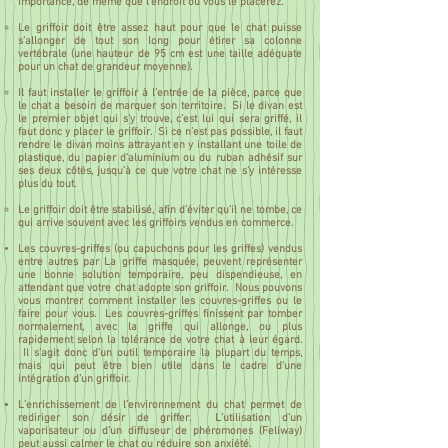
importance, de même que l’endroit où vous le placerez.
Le griffoir doit être assez haut pour que le chat puisse
s’allonger de tout son long pour étirer sa colonne
vertébrale (une hauteur de 95 cm est une taille adéquate
pour un chat de grandeur moyenne).
Il faut installer le griffoir à l’entrée de la pièce, parce que
le chat a besoin de marquer son territoire. Si le divan est
le premier objet qui s’y trouve, c’est lui qui sera griffé, il
faut donc y placer le griffoir. Si ce n’est pas possible, il faut
rendre le divan moins attrayant en y installant une toile de
plastique, du papier d’aluminium ou du ruban adhésif sur
ses deux côtés, jusqu’à ce que votre chat ne s’y intéresse
plus du tout.
Le griffoir doit être stabilisé, afin d’éviter qu’il ne tombe, ce
qui arrive souvent avec les griffoirs vendus en commerce.
Les couvres-griffes (ou capuchons pour les griffes) vendus
entre autres par La griffe masquée, peuvent représenter
une bonne solution temporaire, peu dispendieuse, en
attendant que votre chat adopte son griffoir. Nous pouvons
vous montrer comment installer les couvres-griffes ou le
faire pour vous. Les couvres-griffes finissent par tomber
normalement, avec la griffe qui allonge, ou plus
rapidement selon la tolérance de votre chat à leur égard.
Il s’agit donc d’un outil temporaire la plupart du temps,
mais qui peut être bien utile dans le cadre d’une
intégration d’un griffoir.
L’enrichissement de l’environnement du chat permet de
rediriger son désir de griffer. L’utilisation d’un
vaporisateur ou d’un diffuseur de phéromones (Feliway)
peut aussi calmer le chat ou réduire son anxiété.