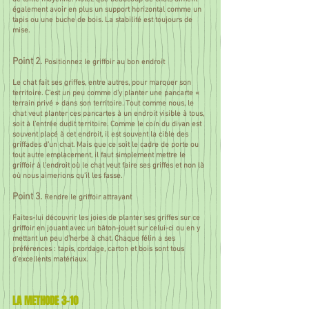
également avoir en plus un support horizontal comme un
tapis ou une buche de bois. La stabilité est toujours de
mise.
Point 2.
Positionnez le griffoir au bon endroit
Le chat fait ses griffes, entre autres, pour marquer son
territoire. C’est un peu comme d’y planter une pancarte «
terrain privé » dans son territoire. Tout comme nous, le
chat veut planter ces pancartes à un endroit visible à tous,
soit à l’entrée dudit territoire. Comme le coin du divan est
souvent placé à cet endroit, il est souvent la cible des
griffades d’un chat. Mais que ce soit le cadre de porte ou
tout autre emplacement, il faut simplement mettre le
griffoir à l’endroit où le chat veut faire ses griffes et non là
où nous aimerions qu’il les fasse.
Point 3.
Rendre le griffoir attrayant
Faites-lui découvrir les joies de planter ses griffes sur ce
griffoir en jouant avec un bâton-jouet sur celui-ci ou en y
mettant un peu d’herbe à chat. Chaque félin a ses
préférences : tapis, cordage, carton et bois sont tous
d’excellents matériaux.
LA METHODE 3-10