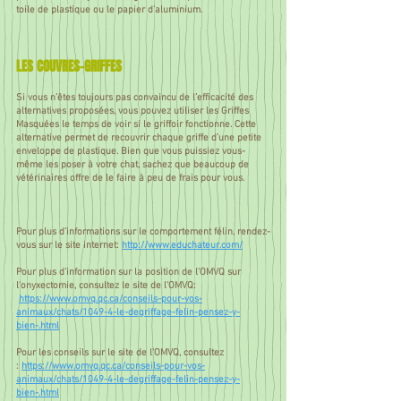
toile de plastique ou le papier d’aluminium.
LES COUVRES-GRIFFES
Si vous n’êtes toujours pas convaincu de l’efficacité des
alternatives proposées, vous pouvez utiliser les Griffes
Masquées le temps de voir si le griffoir fonctionne. Cette
alternative permet de recouvrir chaque griffe d’une petite
enveloppe de plastique. Bien que vous puissiez vous-
même les poser à votre chat, sachez que beaucoup de
vétérinaires offre de le faire à peu de frais pour vous.
Pour plus d’informations sur le comportement félin, rendez-
vous sur le site internet:
http://www.educhateur.com/
Pour plus d'information sur la position de l'OMVQ sur
l'onyxectomie,
consultez le site de l'OMVQ:
https://www.omvq.qc.ca/conseils-pour-vos-
animaux/chats/1049-4-le-degriffage-felin-pensez-y-
bien-.html
Pour les conseils sur le site de l'OMVQ, consultez
:
https://www.omvq.qc.ca/conseils-pour-vos-
animaux/chats/1049-4-le-degriffage-felin-pensez-y-
bien-.html