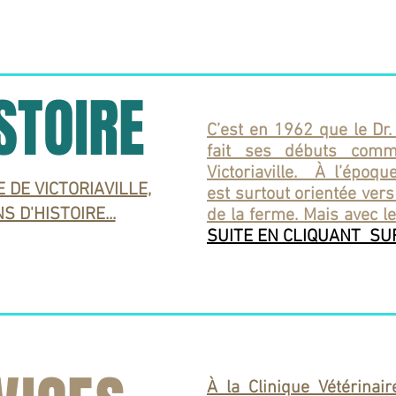
STOIRE
C’est en 1962 que le Dr.
fait ses débuts comm
Victoriaville. À l’époqu
 DE VICTORIAVILLE,
est surtout orientée ver
S D'HISTOIRE...
de la ferme. Mais avec les
SUITE EN CLIQUANT SU
À la Clinique Vétérinair