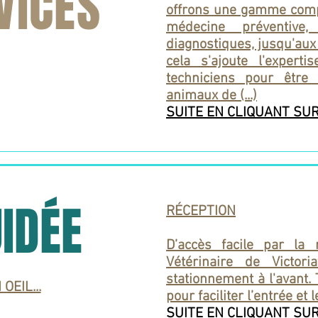
VICES
offrons une gamme complè
médecine préventive
diagnostiques, jusqu'aux
cela s'ajoute l'expert
techniciens pour être
animaux de (...)
SUITE EN CLIQUANT SU
UIDÉE
RÉCEPTION
D’accès facile par la
Vétérinaire de Victori
stationnement à l'avant.
OEIL...
pour faciliter l’entrée et 
SUITE EN CLIQUANT SUR