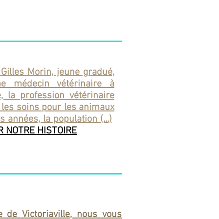
 Gilles Morin, jeune gradué,
e médecin vétérinaire à
e, la profession vétérinaire
s les soins pour les animaux
 années, la population (...)
R NOTRE HISTOIRE
e de Victoriaville, nous vous