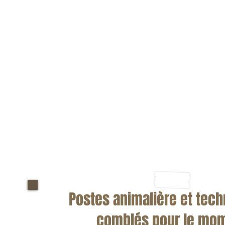
CLINIQUE VÉTÉRINAIRE DE VIC
545 rue Gamache
Victoriaville (Québec)
G6P 3T5
cliniquevetvicto@videotron.ca
TÉLÉPHONE
819-758-8178
Postes animalière et tec
comblés pour le mo