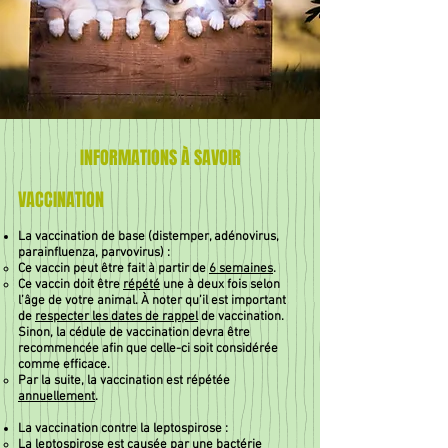
INFORMATIONS À SAVOIR
VACCINATION
La vaccination de base (distemper, adénovirus,
parainfluenza, parvovirus) :
Ce vaccin peut être fait à partir de
6 semaines
.
Ce vaccin doit être
répété
une à deux fois selon
l’âge de votre animal. À noter qu’il est important
de
respecter les dates de rappel
de vaccination.
Sinon, la cédule de vaccination devra être
recommencée afin que celle-ci soit considérée
comme efficace.
Par la suite, la vaccination est répétée
annuellement
.
La vaccination contre la leptospirose :
La leptospirose est causée par une bactérie