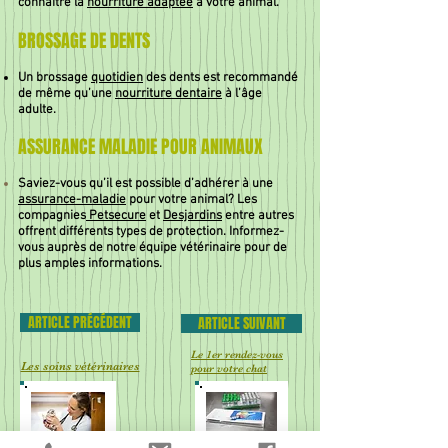
connaître la
nourriture adaptée
à votre animal.
BROSSAGE DE DENTS
Un brossage
quotidien
des dents est recommandé
de même qu’une
nourriture dentaire
à l’âge
adulte.
ASSURANCE MALADIE POUR ANIMAUX
Saviez-vous qu’il est possible d’adhérer à une
assurance-maladie
pour votre animal? Les
compagnies
Petsecure
et
Desjardins
entre autres
offrent différents types de protection. Informez-
vous auprès de notre équipe vétérinaire pour de
plus amples informations.
ARTICLE PRÉCÉDENT
ARTICLE SUIVANT
Le 1er rendez-vous
Les soins vétérinaires
pour votre chat