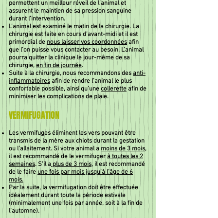
permettent un meilleur réveil de l’animal et
assurent le maintien de sa pression sanguine
durant l’intervention.
L’animal est examiné le matin de la chirurgie. La
chirurgie est faite en cours d’avant-midi et il est
primordial de
nous laisser vos coordonnées
afin
que l’on puisse vous contacter au besoin. L’animal
pourra quitter la clinique le jour-même de sa
chirurgie,
en fin de journée
.
Suite à la chirurgie, nous recommandons des
anti-
inflammatoires
afin de rendre l’animal le plus
confortable possible, ainsi qu’une
collerette
afin de
minimiser les complications de plaie.
VERMIFUGATION
Les vermifuges éliminent les vers pouvant être
transmis de la mère aux chiots durant la gestation
ou l’allaitement. Si votre animal a
moins de 3 mois
,
il est recommandé de le vermifuger
à toutes les 2
semaines
. S’il a
plus de 3 mois
, il est recommandé
de le faire
une fois par mois jusqu’à l’âge de 6
mois.
Par la suite, la vermifugation doit être effectuée
idéalement durant toute la période estivale
(minimalement une fois par année, soit à la fin de
l’automne).