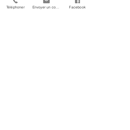
Téléphoner
Envoyer un courriel
Facebook
RETOUR À NOS CONSEILS
RETOUR À "PLUS DE CONSEILS"