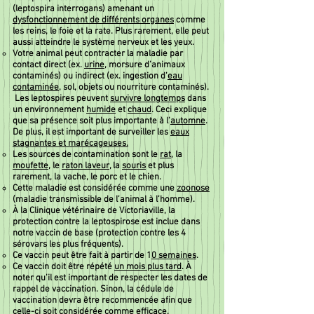
(leptospira interrogans) amenant un
dysfonctionnement de différents organes
comme
les reins, le foie et la rate. Plus rarement, elle peut
aussi atteindre le système nerveux et les yeux.
Votre animal peut contracter la maladie par
contact direct (ex.
urine
, morsure d’animaux
contaminés) ou indirect (ex. ingestion d’
eau
contaminée
, sol, objets ou nourriture contaminés).
Les leptospires peuvent
survivre longtemps
dans
un environnement
humide
et
chaud
. Ceci explique
que sa présence soit plus importante à l’
automne
.
De plus, il est important de surveiller les
eaux
stagnantes et marécageuses.
Les sources de contamination sont le
rat
, la
moufette
, le
raton laveur
, la
souris
et plus
rarement, la vache, le porc et le chien.
Cette maladie est considérée comme une
zoonose
(maladie transmissible de l’animal à l’homme).
À la Clinique vétérinaire de Victoriaville, la
protection contre la leptospirose est inclue dans
notre vaccin de base (protection contre les 4
sérovars les plus fréquents).
Ce vaccin peut être fait à partir de 1
0 semaines
.
Ce vaccin doit être répété
un mois plus tard
. À
noter qu’il est important de respecter les dates de
rappel de vaccination. Sinon, la cédule de
vaccination devra être recommencée afin que
celle-ci soit considérée comme efficace.