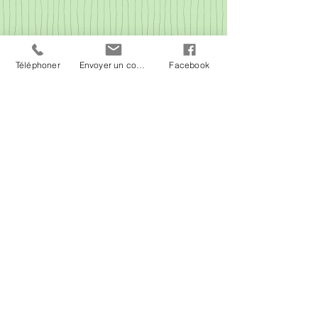
Téléphoner
Envoyer un courriel
Facebook
Vous voilà maintenant bien outillé et renseigné
sur la taille de griffes féline. Nous vous
souhaitons de vous amuser et de développer un
travail d’équipe entre votre chat et vous. Si vous
avez des questions ou des inquiétudes à ce sujet,
n’hésitez pas à communiquer avec nous!