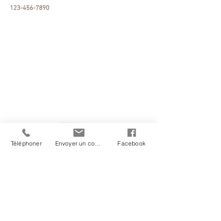
123-456-7890
CLINIQUE VÉTÉRINAIRE DE VICTORIAVILLE
inc.
545 rue Gamache
Victoriaville (Québec)
G6P 3T5
cliniquevetvicto@videotron.ca
TÉLÉPHONE
819-758-8178
Téléphoner
Envoyer un courriel
Facebook
Postes animalière et technicienne
comblés pour le moment