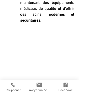
maintenant des équipements 
médicaux de qualité et d’offrir 
des soins modernes et 
sécuritaires.
Téléphoner
Envoyer un courriel
Facebook
II. Personnel qualifié, Suivis simplifiés, 
Ajustements inclus, Effets 
secondaires non seulement déclarés 