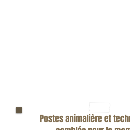
CLINIQUE VÉTÉRINAIRE DE VIC
545 rue Gamache
Victoriaville (Québec)
G6P 3T5
cliniquevetvicto@videotron.ca
TÉLÉPHONE
819-758-8178
Postes animalière et tec