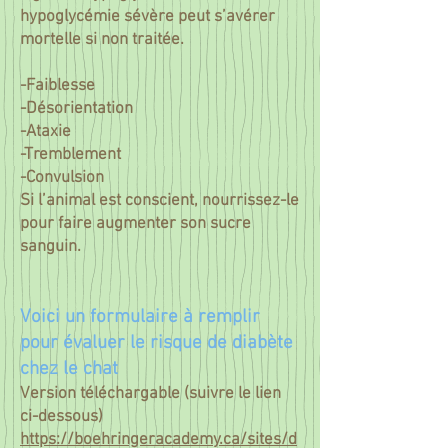
hypoglycémie sévère peut s’avérer
mortelle si non traitée.
-Faiblesse
-Désorientation
-Ataxie
-Tremblement
-Convulsion
Si l’animal est conscient, nourrissez-le
pour faire augmenter son sucre
sanguin.
Voici un formulaire à remplir
pour évaluer le risque de diabète
chez le chat
Version téléchargable (suivre le lien
ci-dessous)
https://boehringeracademy.ca/sites/d