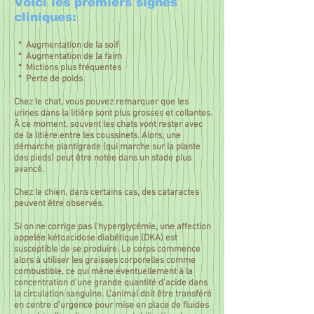
Voici les premiers signes
cliniques:
* Augmentation de la soif
* Augmentation de la faim
* Mictions plus fréquentes
* Perte de poids
Chez le chat, vous pouvez remarquer que les
urines dans la litière sont plus grosses et collantes.
À ce moment, souvent les chats vont rester avec
de la litière entre les coussinets. Alors, une
démarche plantigrade (qui marche sur la plante
des pieds) peut être notée dans un stade plus
avancé.
Chez le chien, dans certains cas, des cataractes
peuvent être observés.
Si on ne corrige pas l'hyperglycémie, une affection
appelée kétoacidose diabétique (DKA) est
susceptible de se produire. Le corps commence
alors à utiliser les graisses corporelles comme
combustible, ce qui mène éventuellement à la
concentration d'une grande quantité d'acide dans
la circulation sanguine. L’animal doit être transféré
en centre d’urgence pour mise en place de fluides