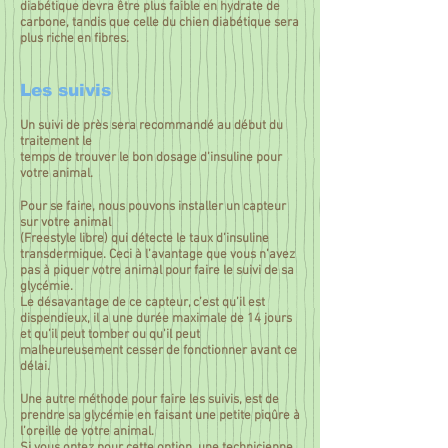
diabétique devra être plus faible en hydrate de
carbone, tandis que celle du chien diabétique sera
plus riche en fibres.
Les suivis
Un suivi de près sera recommandé au début du
traitement le
temps de trouver le bon dosage d’insuline pour
votre animal.
Pour se faire, nous pouvons installer un capteur
sur votre animal
(Freestyle libre) qui détecte le taux d’insuline
transdermique. Ceci à l’avantage que vous n’avez
pas à piquer votre animal pour faire le suivi de sa
glycémie.
Le désavantage de ce capteur, c’est qu’il est
dispendieux, il a une durée maximale de 14 jours
et qu’il peut tomber ou qu'il peut
malheureusement cesser de fonctionner avant ce
délai.
Une autre méthode pour faire les suivis, est de
prendre sa glycémie en faisant une petite piqûre à
l’oreille de votre animal.