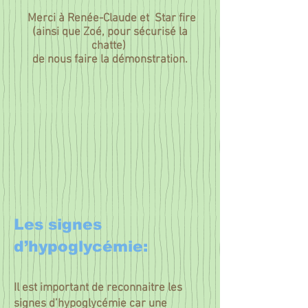
Merci à Renée-Claude et Star fire
(ainsi que Zoé, pour sécurisé la
chatte)
de nous faire la démonstration.
Les signes
d’hypoglycémie:
Il est important de reconnaitre les
signes d’hypoglycémie car une