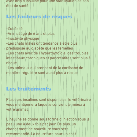
avec drip d’insuline pour une stabilisation de son
état de santé.
Les facteurs de risques
-L’obésité
-Animal âgé de 6 ans et plus
-Inactivité physique
-Les chats mâles ont tendance à être plus
prédisposé au diabète que les femelles
-Les chats avec de l’hyperthyroïdie, des troubles
intestinaux chroniques et pancréatites sont plus à
risque
-Les animaux qui prennent de la cortisone de
manière régulière sont aussi plus à risque
Les traitements
Plusieurs insulines sont disponibles, le vétérinaire
vous mentionnera laquelle convient le mieux à
votre animal.
L’insuline se donne sous forme d’injection sous la
peau une à deux fois par jour. De plus, un
changement de nourriture vous sera
recommandé. La nourriture pour un chat