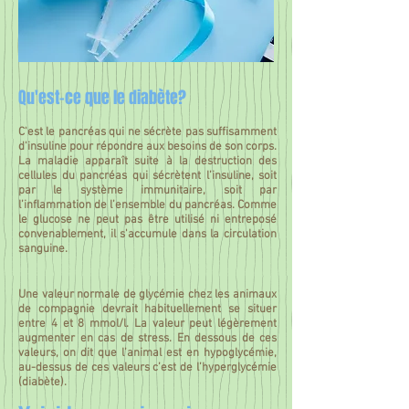
Qu'est-ce que le diabète?
C'est le pancréas qui ne sécrète pas suffisamment
d'insuline pour répondre aux besoins de son corps.
La maladie apparaît suite à la destruction des
cellules du pancréas qui sécrètent l’insuline, soit
par le système immunitaire, soit par
l’inflammation de l’ensemble du pancréas. Comme
le glucose ne peut pas être utilisé ni entreposé
convenablement, il s'accumule dans la circulation
sanguine.
​Une valeur normale de glycémie chez les animaux
de compagnie devrait habituellement se situer
entre 4 et 8 mmol/l. La valeur peut légèrement
augmenter en cas de stress. En dessous de ces
valeurs, on dit que l’animal est en hypoglycémie,
au-dessus de ces valeurs c’est de l’hyperglycémie
(diabète).​