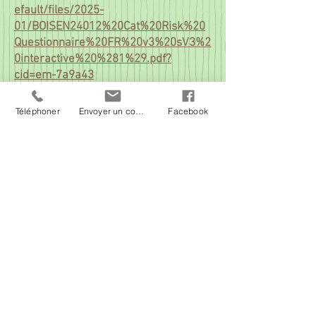
efault/files/2025-
01/BOISEN24012%20Cat%20Risk%20
Questionnaire%20FR%20v3%20sV3%2
0interactive%20%281%29.pdf?
cid=em-7a9a43
Téléphoner
Envoyer un courriel
Facebook