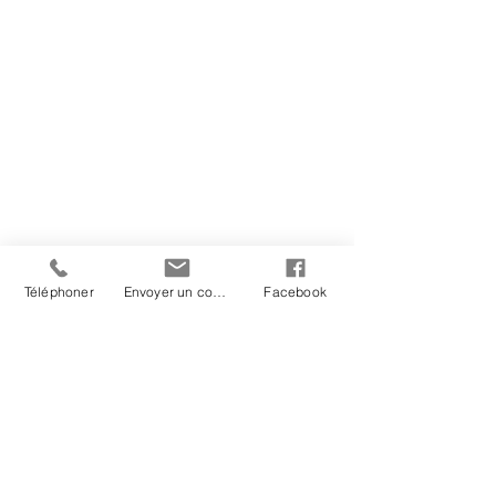
Téléphoner
Envoyer un courriel
Facebook
Avec toutes les récentes 
adoptions et l'engouement pour 
les animaux de compagnie que 
nous vivons présentement, la 
micropuce devient un outil 