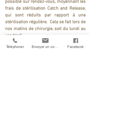
possible sur rendez-vous, moyennant les 
frais de stérilisation Catch and Release, 
qui sont réduits par rapport à une 
stérilisation régulière.  Cela se fait lors de 
nos matins de chirurgie, soit du lundi au 
vendredi.  
Téléphoner
Envoyer un courriel
Facebook
Pour plus d'information sur notre 
programme Catch and Release, 
consultez notre page web avec toutes les 
informations en cliquant sur le bouton 
ci-dessous:  
Programme de stérilisation Catch and Release