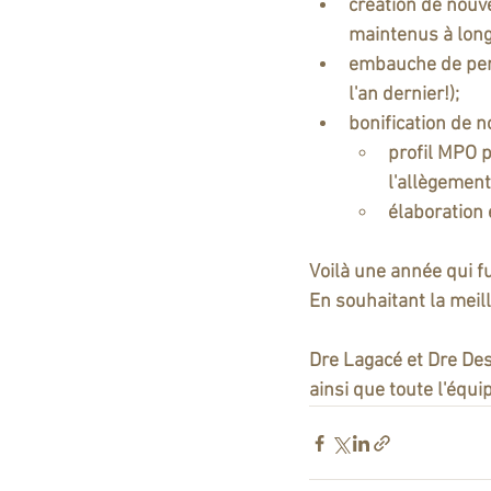
création de nouve
maintenus à long
embauche de pers
l'an dernier!);
bonification de 
profil MPO 
l'allègemen
élaboration 
Voilà une année qui fu
En souhaitant la meil
Dre Lagacé et Dre De
ainsi que toute l'équip