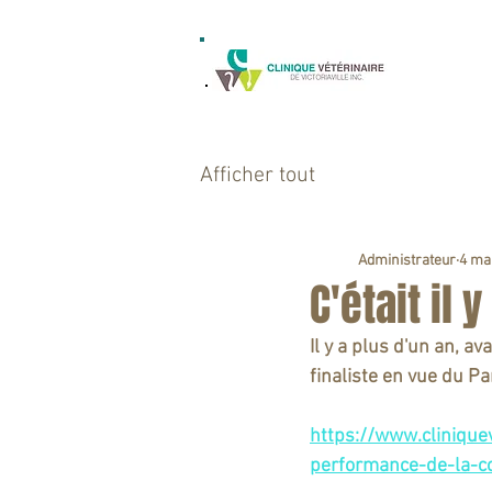
ACCUEIL
Afficher tout
Administrateur
4 ma
C'était il y
Il y a plus d'un an, a
finaliste en vue du P
https://www.clinique
performance-de-la-cc