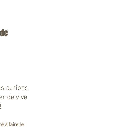
de 
us aurions 
r de vive 
!
 à faire le 