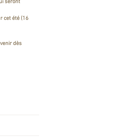
ui seront 
 cet été (16 
venir dès 