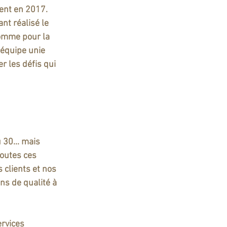
nt en 2017.   
nt réalisé le 
omme pour la 
 équipe unie 
r les défis qui 
 30... mais 
toutes ces 
clients et nos 
ns de qualité à 
ervices 