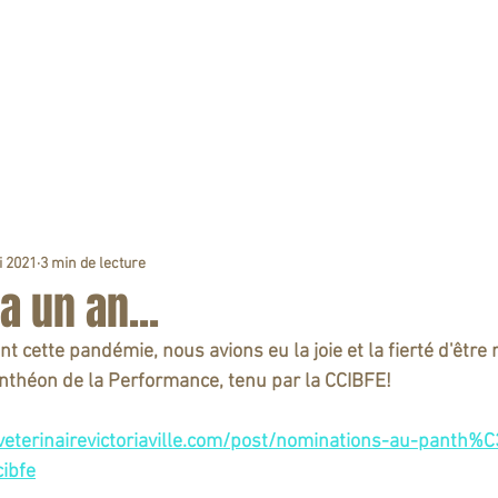
NOTRE CLINIQUE
NOTRE ÉQUIPE
NOUS JOINDRE
i 2021
3 min de lecture
 a un an...
vant cette pandémie, nous avions eu la joie et la fierté d'êtr
anthéon de la Performance, tenu par la CCIBFE!  
veterinairevictoriaville.com/post/nominations-au-panth
ibfe