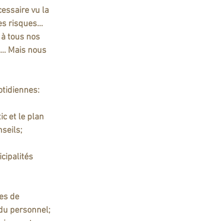
essaire vu la 
s risques... 
 à tous nos 
.. Mais nous 
tidiennes:  
c et le plan 
seils;
cipalités 
les de 
 du personnel;