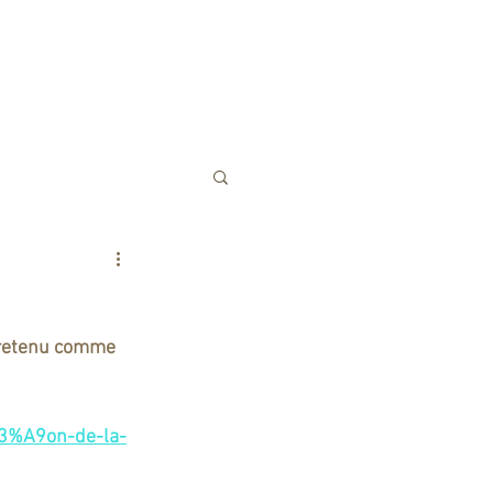
BOUTIQUE EN LIGNE
ET PLUS...
e retenu comme 
%C3%A9on-de-la-